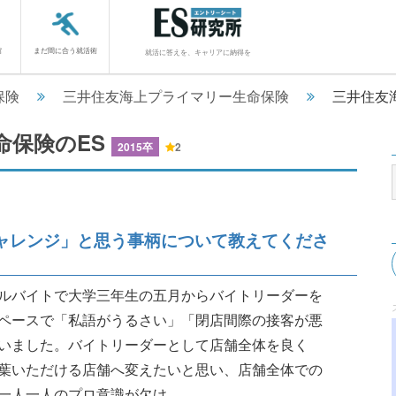
館
まだ間に合う就活術
就活に答えを、キャリアに納得を
保険
三井住友海上プライマリー生命保険
三井住友
命保険のES
2015卒
2
ャレンジ」と思う事柄について教えてくださ
ルバイトで大学三年生の五月からバイトリーダーを
ペースで「私語がうるさい」「閉店間際の接客が悪
いました。バイトリーダーとして店舗全体を良く
葉いただける店舗へ変えたいと思い、店舗全体での
プロ意識が欠け............