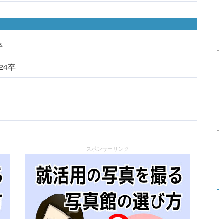
卒
024卒
スポンサーリンク