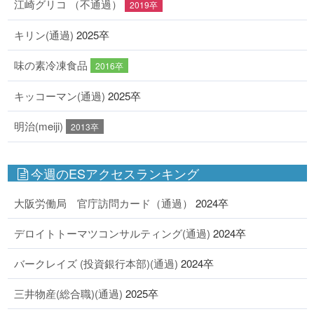
江崎グリコ （不通過）
2019卒
キリン(通過)
2025卒
味の素冷凍食品
2016卒
キッコーマン(通過)
2025卒
明治(meiji)
2013卒
今週のESアクセスランキング
大阪労働局 官庁訪問カード（通過）
2024卒
デロイトトーマツコンサルティング(通過)
2024卒
バークレイズ (投資銀行本部)(通過)
2024卒
三井物産(総合職)(通過)
2025卒