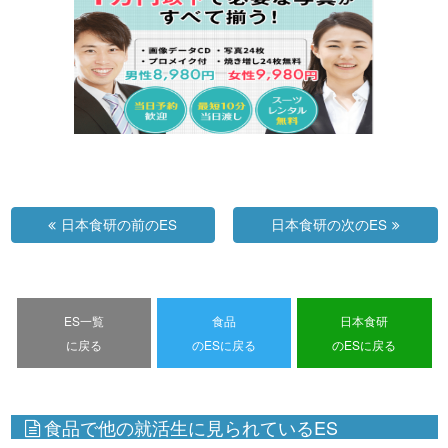
日本食研の前のES
日本食研の次のES
ES一覧
食品
日本食研
に戻る
のESに戻る
のESに戻る
食品で他の就活生に見られているES