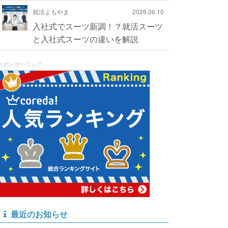
就活よもやま
2026.06.10
入社式でスーツ新調！？就活スーツ
と入社式スーツの違いを解説
スポンサーリンク
最近のお知らせ