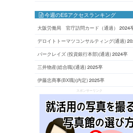
今週のESアクセスランキング
大阪労働局 官庁訪問カード（通過）
2024
デロイトトーマツコンサルティング(通過)
2
バークレイズ (投資銀行本部)(通過)
2024卒
三井物産(総合職)(通過)
2025卒
伊藤忠商事(BX職)(内定)
2025卒
スポンサーリンク