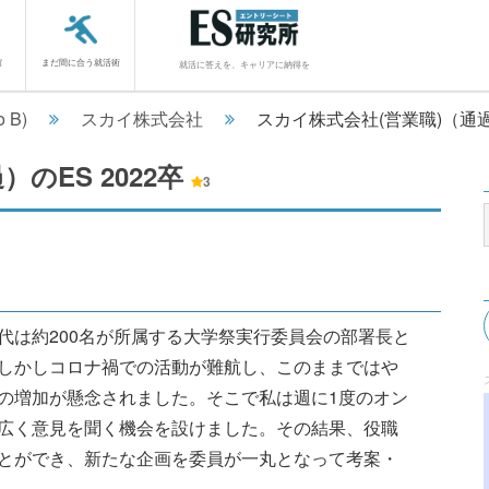
館
まだ間に合う就活術
就活に答えを、キャリアに納得を
o B)
スカイ株式会社
スカイ株式会社(営業職)（通
過）のES
2022卒
3
代は約200名が所属する大学祭実行委員会の部署長と
しかしコロナ禍での活動が難航し、このままではや
の増加が懸念されました。そこで私は週に1度のオン
広く意見を聞く機会を設けました。その結果、役職
とができ、新たな企画を委員が一丸となって考案・
....