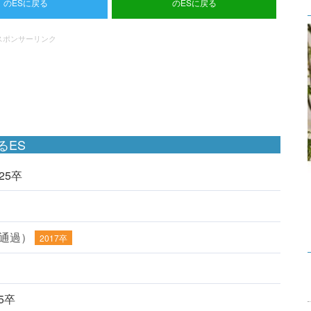
のESに戻る
のESに戻る
スポンサーリンク
るES
025卒
（通過）
2017卒
25卒