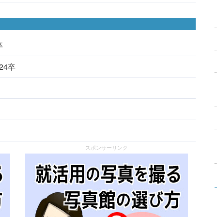
卒
024卒
スポンサーリンク