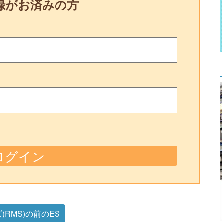
録がお済みの方
RMS)の前のES