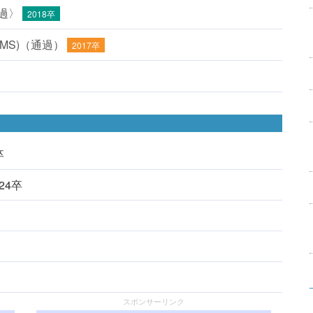
過〉
2018卒
MS)（通過）
2017卒
卒
024卒
スポンサーリンク