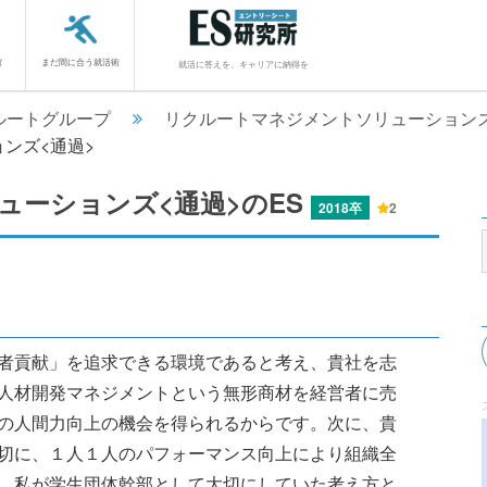
館
まだ間に合う就活術
就活に答えを、キャリアに納得を
ルートグループ
リクルートマネジメントソリューションズ(
ンズ<通過>
ューションズ<通過>のES
2018卒
2
者貢献」を追求できる環境であると考え、貴社を志
人材開発マネジメントという無形商材を経営者に売
の人間力向上の機会を得られるからです。次に、貴
切に、１人１人のパフォーマンス向上により組織全
、私が学生団体幹部として大切にしていた考え方と