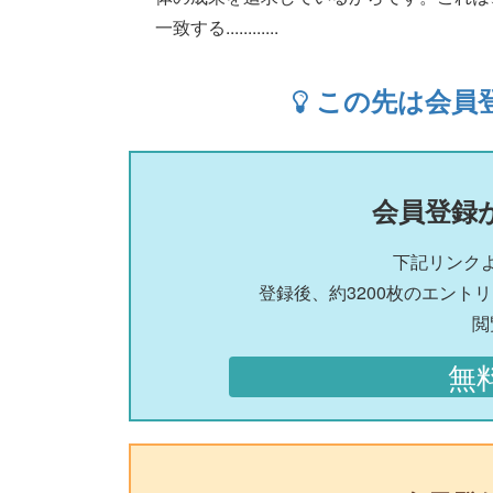
一致する............
この先は会員
会員登録
下記リンク
登録後、約3200枚のエント
閲
無