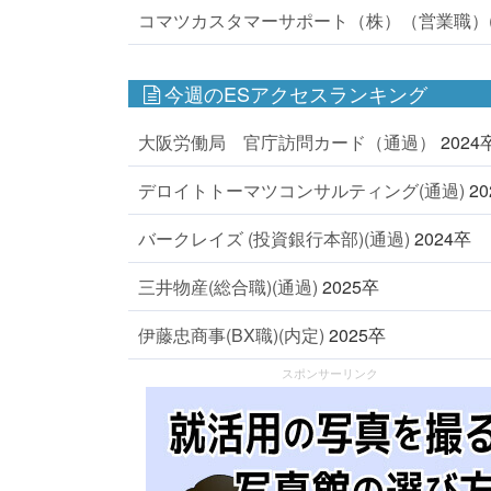
コマツカスタマーサポート（株）（営業職）(
今週のESアクセスランキング
大阪労働局 官庁訪問カード（通過）
2024
デロイトトーマツコンサルティング(通過)
2
バークレイズ (投資銀行本部)(通過)
2024卒
三井物産(総合職)(通過)
2025卒
伊藤忠商事(BX職)(内定)
2025卒
スポンサーリンク