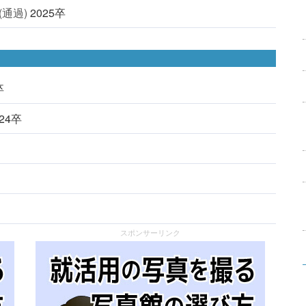
通過)
2025卒
卒
024卒
スポンサーリンク