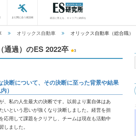
館
まだ間に合う就活術
就活に答えを、キャリアに納得を
車
オリックス自動車
オリックス自動車（総合職）
（通過）のES
2022卒
3
な決断について、その決断に至った背景や結果
以内）
が、私の人生最大の決断です。以前より案自体はあ
たいという思いが強くなり決断しました。経営を担
を応用して課題をクリアし、チームは現在も活動中
習しました。