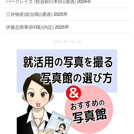
バークレイズ (投資銀行本部)(通過)
2024卒
三井物産(総合職)(通過)
2025卒
伊藤忠商事(BX職)(内定)
2025卒
スポンサーリンク