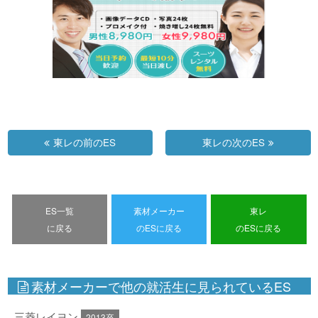
東レの前のES
東レの次のES
ES一覧
素材メーカー
東レ
に戻る
のESに戻る
のESに戻る
素材メーカーで他の就活生に見られているES
三菱レイヨン
2013卒