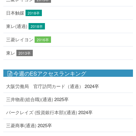
日本触媒
2018卒
東レ(通過)
2018卒
三菱レイヨン
2016卒
東レ
2013卒
今週のESアクセスランキング
大阪労働局 官庁訪問カード（通過）
2024卒
三井物産(総合職)(通過)
2025卒
バークレイズ (投資銀行本部)(通過)
2024卒
三菱商事(通過)
2025卒