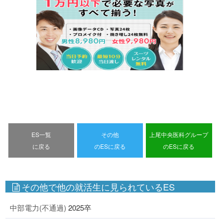
ES一覧
その他
上尾中央医科グループ
に戻る
のESに戻る
のESに戻る
その他で他の就活生に見られているES
中部電力(不通過)
2025卒