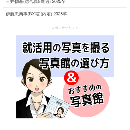
三井物産(総合職)(通過)
2025卒
伊藤忠商事(BX職)(内定)
2025卒
スポンサーリンク