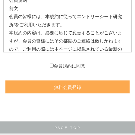
前文
会員の皆様には、本規約に従ってエントリーシート研究
所/をご利用いただきます。
本規約の内容は、必要に応じて変更することがございま
すが、会員の皆様にはその都度のご連絡は致しかねます
ので、ご利用の際には本ページに掲載されている最新の
会員規約をご参照下さい。
総則
会員規約に同意
【会員規約】
この会員規約は、所定の手続きを経てエントリーシート
研究所の提供するサービスを有料で利用する一切に適用
します。
【用語定義】
PAGE TOP
本規約において使用する用語の定義は、以下のとおりと