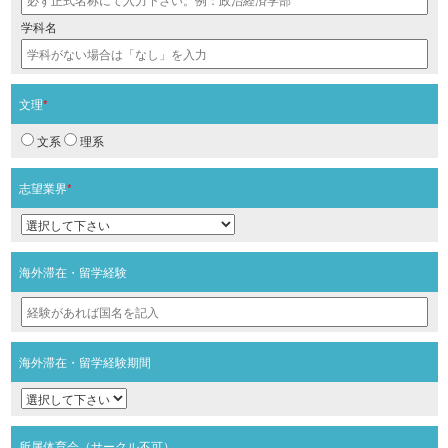
学科名
文理
*
文系
理系
志望業界
*
海外滞在・留学経験
海外滞在・留学経験期間
所属体育会（サークル不可）