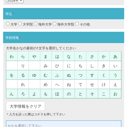
学位
*
大学
大学院
海外大学
海外大学院
その他
学校情報
*
大学名かなの最初の1文字を選択してください
わ
ら
や
ま
は
な
た
さ
か
あ
り
み
ひ
に
ち
し
き
い
を
る
ゆ
む
ふ
ぬ
つ
す
く
う
れ
め
へ
ね
て
せ
け
え
ん
ろ
よ
も
ほ
の
と
そ
こ
お
大学情報をクリア
＊入力を誤った際はコチラを押して下さい
かなを選択して下さい