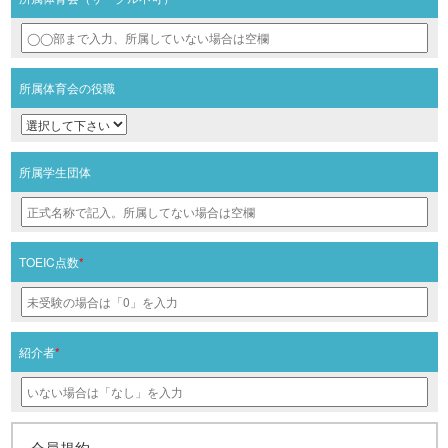
所属体育会の役職
所属学生団体
TOEIC点数
*
紹介者
*
会員規約