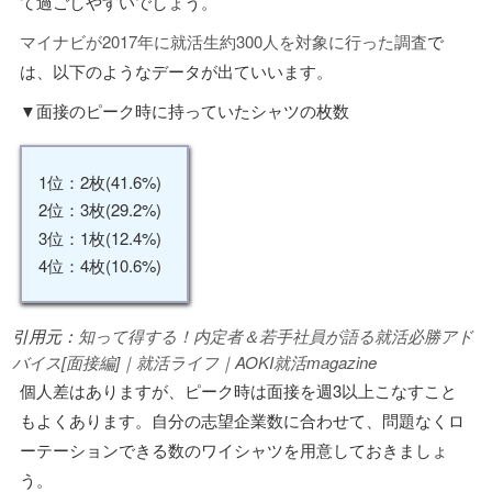
て過ごしやすいでしょう。
マイナビが2017年に就活生約300人を対象に行った調査
で
は、以下のようなデータが出ていいます。
▼面接のピーク時に持っていたシャツの枚数
1位：2枚(41.6%)
2位：3枚(29.2%)
3位：1枚(12.4%)
4位：4枚(10.6%)
引用元：
知って得する！内定者＆若手社員が語る就活必勝アド
バイス[面接編]｜就活ライフ｜AOKI就活magazine
個人差はありますが、ピーク時は面接を週3以上こなすこと
もよくあります。自分の志望企業数に合わせて、問題なくロ
ーテーションできる数のワイシャツを用意しておきましょ
う。