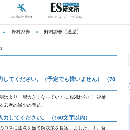
館
まだ間に合う就活術
就活に答えを、キャリアに納得を
野村證券
野村證券【通過】
2
してください。（予定でも構いません） （70
割はより一層大きくなっていくにも関わらず、福祉
る若者の減少の問題。
力してください。 （150文字以内）
のロスに焦点を当て解決策を提案しました。１、食