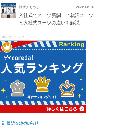
就活よもやま
2026.06.10
入社式でスーツ新調！？就活スーツ
と入社式スーツの違いを解説
スポンサーリンク
最近のお知らせ