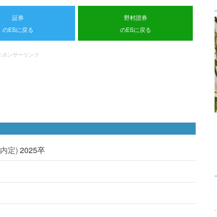
証券
野村證券
のESに戻る
のESに戻る
スポンサーリンク
内定)
2025卒