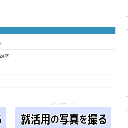
卒
024卒
スポンサーリンク