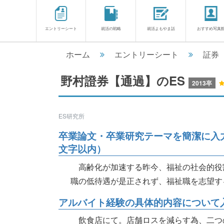
エントリーシート
就活の戦略
就活よもやま話
おすすめ写真
ホーム
エントリーシート
証券
野村證券【通過】のES
2013卒
ES研究所
卒業論文・卒業研究テーマを簡潔に入力
文字以内）
高齢化が加速する昨今、福祉の社会的役
職の低待遇が是正されず、福祉職を志望す
アルバイト経験の具体的内容について入
飲食店にて。店舗ロスを減らす為、二つ