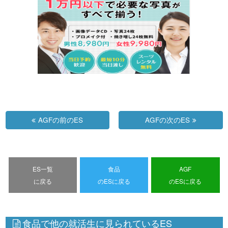
AGFの前のES
AGFの次のES
ES一覧
食品
AGF
に戻る
のESに戻る
のESに戻る
食品で他の就活生に見られているES