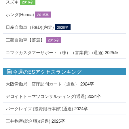
スズキ
2016卒
ホンダ(Honda)
2015卒
日産自動車（R&D)(内定)
2020卒
三菱自動車【落選】
2015卒
コマツカスタマーサポート（株）（営業職）(通過)
2025卒
今週のESアクセスランキング
大阪労働局 官庁訪問カード（通過）
2024卒
デロイトトーマツコンサルティング(通過)
2024卒
バークレイズ (投資銀行本部)(通過)
2024卒
三井物産(総合職)(通過)
2025卒