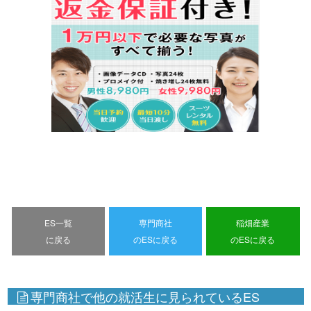
ES一覧
専門商社
稲畑産業
に戻る
のESに戻る
のESに戻る
専門商社で他の就活生に見られているES