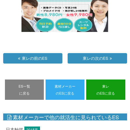
東レの前のES
東レの次のES
ES一覧
素材メーカー
東レ
に戻る
のESに戻る
のESに戻る
素材メーカーで他の就活生に見られているES
日本触媒
2018卒