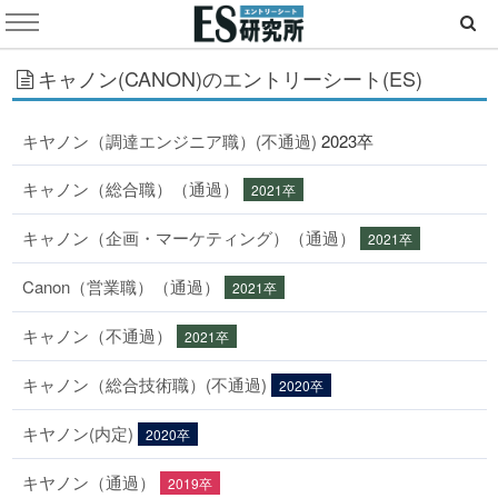
キャノン(CANON)のエントリーシート(ES)
キヤノン（調達エンジニア職）(不通過)
2023卒
キャノン（総合職）（通過）
2021卒
キャノン（企画・マーケティング）（通過）
2021卒
Canon（営業職）（通過）
2021卒
キャノン（不通過）
2021卒
キャノン（総合技術職）(不通過)
2020卒
キヤノン(内定)
2020卒
キヤノン（通過）
2019卒