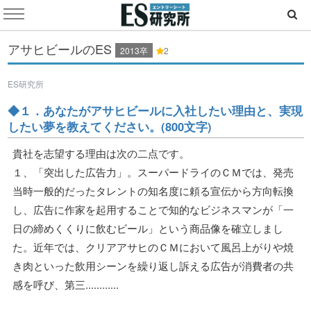
アサヒビールのES
2013卒
2
ES研究所
◆１．あなたがアサヒビールに入社したい理由と、実現
したい夢を教えてください。(800文字)
貴社を志望する理由は次の二点です。
１、「突出した広告力」。スーパードライのＣＭでは、発売
当時一般的だったタレントの知名度に頼る宣伝から方向転換
し、広告に作家を起用することで知的なビジネスマンが「一
日の締めくくりに飲むビール」という商品像を確立しまし
た。近年では、クリアアサヒのＣＭにおいて風呂上がりや焼
き肉といった飲用シーンを繰り返し訴える広告が消費者の共
感を呼び、第三............