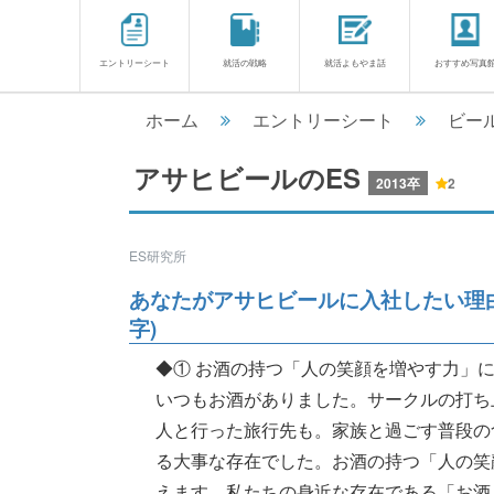
エントリーシート
就活の戦略
就活よもやま話
おすすめ写真
ホーム
エントリーシート
ビー
アサヒビールのES
2013卒
2
ES研究所
あなたがアサヒビールに入社したい理由
字)
◆① お酒の持つ「人の笑顔を増やす力」
いつもお酒がありました。サークルの打ち
人と行った旅行先も。家族と過ごす普段の
る大事な存在でした。お酒の持つ「人の笑
えます。私たちの身近な存在である「お酒」だからこ.