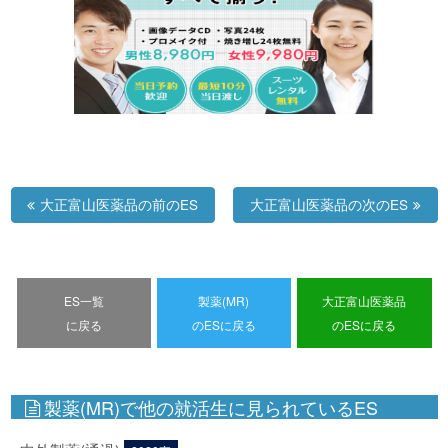
大正富山医薬品の前のES
大正富山医薬品の次のES
ES一覧
製薬(MR)
大正富山医薬品
に戻る
のESに戻る
のESに戻る
製薬(MR)で他の就活生に見られているES