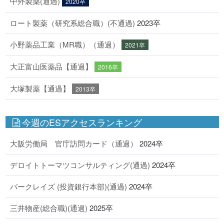
中外製薬(通過)
2020卒
ロート製薬（研究系総合職）(不通過)
2023卒
小野薬品工業（MR職）（通過）
2021卒
大正富山医薬品【通過】
2016卒
大塚製薬【通過】
2013卒
今週のESアクセスランキング
大阪労働局 官庁訪問カード（通過）
2024卒
デロイトトーマツコンサルティング(通過)
2024卒
バークレイズ (投資銀行本部)(通過)
2024卒
三井物産(総合職)(通過)
2025卒