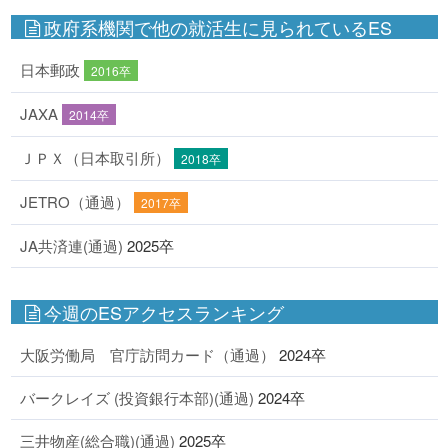
政府系機関で他の就活生に見られているES
日本郵政
2016卒
JAXA
2014卒
ＪＰＸ（日本取引所）
2018卒
JETRO（通過）
2017卒
JA共済連(通過)
2025卒
今週のESアクセスランキング
大阪労働局 官庁訪問カード（通過）
2024卒
バークレイズ (投資銀行本部)(通過)
2024卒
三井物産(総合職)(通過)
2025卒