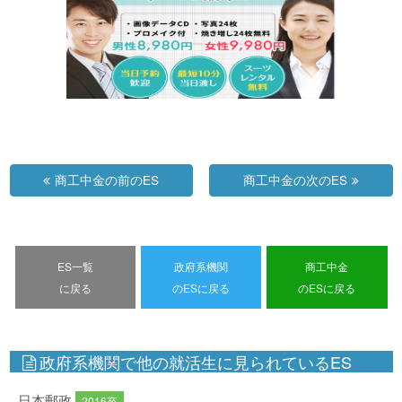
商工中金の前のES
商工中金の次のES
ES一覧
政府系機関
商工中金
に戻る
のESに戻る
のESに戻る
政府系機関で他の就活生に見られているES
日本郵政
2016卒