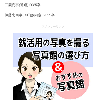
三菱商事(通過)
2025卒
伊藤忠商事(BX職)(内定)
2025卒
スポンサーリンク