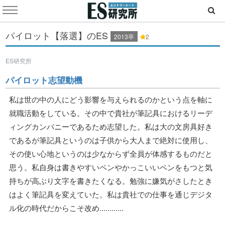
パイロット【落選】のES
2013卒
2
ES研究所
パイロット志望動機
私は世の中の人にどう影響を与えられるのかという点を軸に
就職活動をしている。その中で貴社が筆記具におけるリーデ
ィングカンパニーであるため志望した。私は大の文房具好き
であるが筆記具というのは子供から大人まで絶対に使用し、
その使い心地というのは少なからず全員が体感するものだと
思う。私自身は書きやすいペンやかっこいいペンをもつと気
持ちが高ぶり文字を書きたくなる。勉強に嫌気がさしたとき
はよく筆記具を変えていた。私は貴社での仕事を通じデジタ
ル化の時代だからこそ改め............