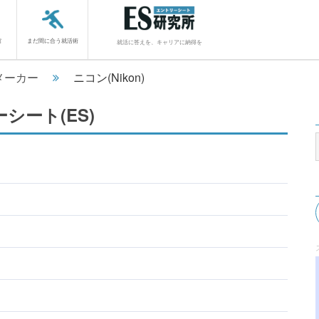
館
まだ間に合う就活術
就活に答えを、キャリアに納得を
メーカー
ニコン(Nikon)
ーシート(ES)