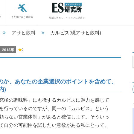
館
まだ間に合う就活術
就活に答えを、キャリアに納得を
アサヒ飲料
カルピス(現アサヒ飲料)
2013卒
2
のか、あなたの企業選択のポイントを含めて、
内)
究極の調味料」にも徹するカルピスに魅力を感じて
を行っているのですが、同一の「カルピス」という
頼らない営業体制」があると確信します。そういっ
て自分の可能性を試したい意欲がある私にとって、