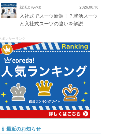
就活よもやま
2026.06.10
入社式でスーツ新調！？就活スーツ
と入社式スーツの違いを解説
スポンサーリンク
最近のお知らせ