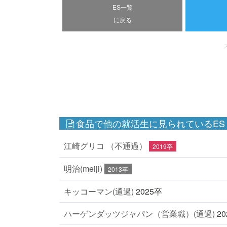
ES一覧
に戻る
食品で他の就活生に見られているES
江崎グリコ （不通過）
2019卒
明治(meiji)
2013卒
キッコーマン(通過)
2025卒
ハーゲンダッツジャパン（営業職）(通過)
2