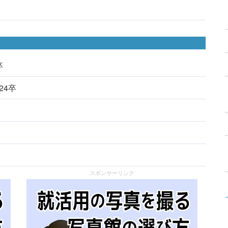
卒
024卒
スポンサーリンク