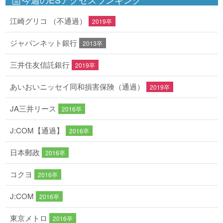
江崎グリコ （不通過）
2019卒
ジャパンネット銀行
2013卒
三井住友信託銀行
2019卒
あいおいニッセイ同和損害保険（通過）
2019卒
JA三井リース
2016卒
J:COM【通過】
2016卒
日本郵政
2016卒
コクヨ
2016卒
J:COM
2016卒
東京メトロ
2016卒