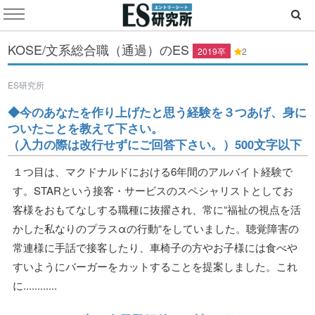
KOSE/文系総合職（通過）のES
2019卒
2
ES研究所
◆今のあなたを作り上げたと思う経験を３つあげ、身に
ついたことを教えて下さい。
（入力の際は改行せずにご回答下さい。）500文字以下
１つ目は、マクドナルドにおける6年間のアルバイト経験で
す。STARという接客・サービスのスペシャリストとしてお
客様をおもてなしする職種に抜擢され、常に“福祉の視点を活
かした私なりのプラスαの行動“をしていました。聴覚障害の
常連様に手話で接客したり、車椅子の方やお子様には食べや
すいようにバーガーをカットすることを提案しました。これ
に............