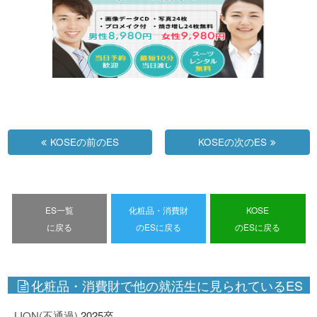
KOSEの前のES
KOSEの次のES
ES一覧
化粧品・消費財
KOSE
に戻る
のESに戻る
のESに戻る
化粧品・消費財で他の就活生に見られているES
LION(不通過)
2025卒