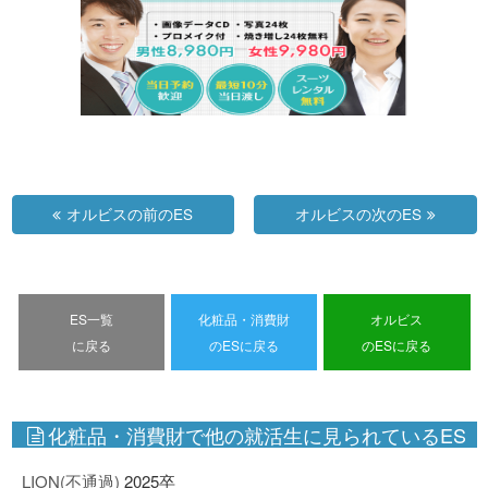
オルビスの前のES
オルビスの次のES
ES一覧
化粧品・消費財
オルビス
に戻る
のESに戻る
のESに戻る
化粧品・消費財で他の就活生に見られているES
LION(不通過)
2025卒