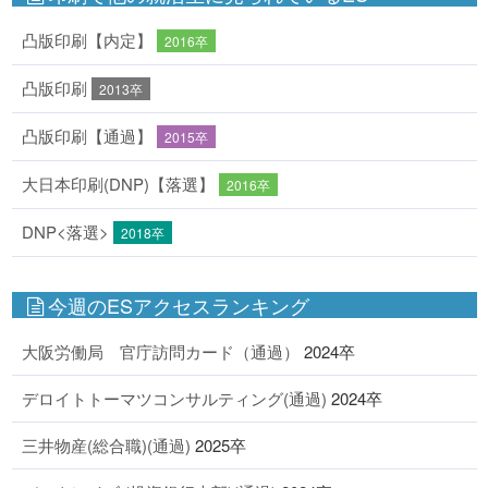
凸版印刷【内定】
2016卒
凸版印刷
2013卒
凸版印刷【通過】
2015卒
大日本印刷(DNP)【落選】
2016卒
DNP<落選>
2018卒
今週のESアクセスランキング
大阪労働局 官庁訪問カード（通過）
2024卒
デロイトトーマツコンサルティング(通過)
2024卒
三井物産(総合職)(通過)
2025卒