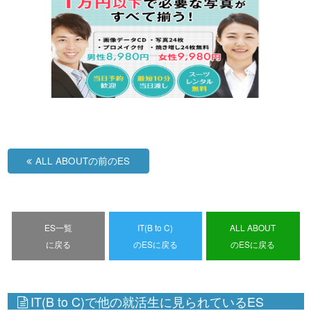
ALL ABOUTの前のES
ES一覧
IT(B to C)
ALL ABOUT
に戻る
のESに戻る
のESに戻る
IT(B to C)で他の就活生に見られているES