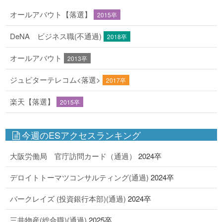
オールアバウト【落選】
2015卒
DeNA ビジネス職(不通過)
2018卒
オールアバウト
2013卒
ジュピターテレコム<落選>
2017卒
楽天【落選】
2015卒
今週のESアクセスランキング
大阪労働局 官庁訪問カード（通過）
2024卒
デロイトトーマツコンサルティング(通過)
2024卒
バークレイズ (投資銀行本部)(通過)
2024卒
三井物産(総合職)(通過)
2025卒