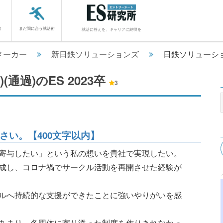
館
まだ間に合う就活術
就活に答えを、キャリアに納得を
メーカー
新日鉄ソリューションズ
日鉄ソリューショ
(通過)のES
2023卒
3
さい。【400文字以内】
寄与したい」という私の想いを貴社で実現したい。
成し、コロナ禍でサークル活動を再開させた経験が
ルへ持続的な支援ができたことに強いやりがいを感
あまり、各団体に寄り添った制度を作りきれなかっ