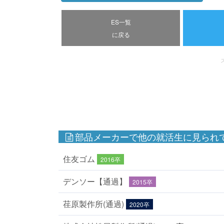
ES一覧
に戻る
部品メーカーで他の就活生に見られて
住友ゴム
2016卒
デンソー【通過】
2015卒
荏原製作所(通過)
2020卒