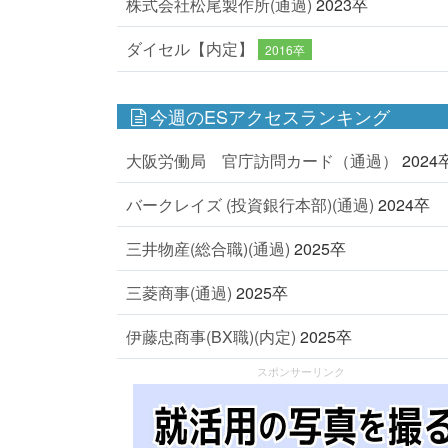
株式会社松尾製作所(通過)
2023卒
ダイセル【内定】
2016卒
今週のESアクセスランキング
大阪労働局 官庁訪問カード（通過）
2024
バークレイズ (投資銀行本部)(通過)
2024卒
三井物産(総合職)(通過)
2025卒
三菱商事(通過)
2025卒
伊藤忠商事(BX職)(内定)
2025卒
スポンサーリンク