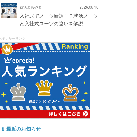
就活よもやま
2026.06.10
入社式でスーツ新調！？就活スーツ
と入社式スーツの違いを解説
スポンサーリンク
最近のお知らせ