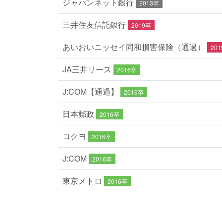
ジャパンネット銀行
2013卒
三井住友信託銀行
2019卒
あいおいニッセイ同和損害保険（通過）
20
JA三井リース
2016卒
J:COM【通過】
2016卒
日本郵政
2016卒
コクヨ
2016卒
J:COM
2016卒
東京メトロ
2016卒