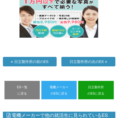
日立製作所の前のES
日立製作所の次のES
ES一覧
電機メーカー
日立製作所
に戻る
のESに戻る
のESに戻る
電機メーカーで他の就活生に見られているES