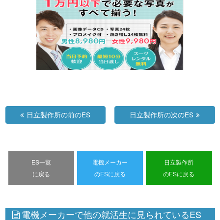
日立製作所の前のES
日立製作所の次のES
ES一覧
電機メーカー
日立製作所
に戻る
のESに戻る
のESに戻る
電機メーカーで他の就活生に見られているES