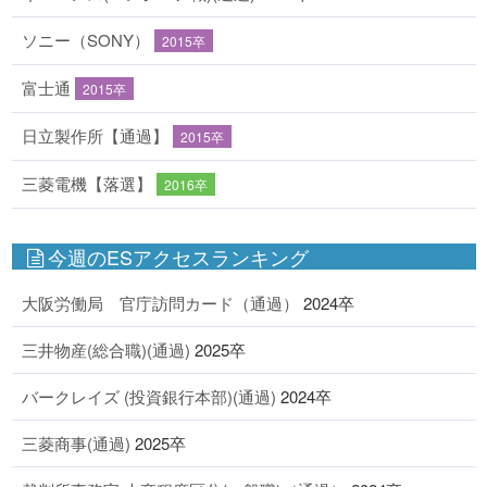
ソニー（SONY）
2015卒
富士通
2015卒
日立製作所【通過】
2015卒
三菱電機【落選】
2016卒
今週のESアクセスランキング
大阪労働局 官庁訪問カード（通過）
2024卒
三井物産(総合職)(通過)
2025卒
バークレイズ (投資銀行本部)(通過)
2024卒
三菱商事(通過)
2025卒