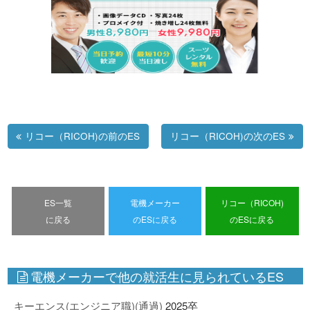
リコー（RICOH)の前のES
リコー（RICOH)の次のES
ES一覧
電機メーカー
リコー（RICOH)
に戻る
のESに戻る
のESに戻る
電機メーカーで他の就活生に見られているES
キーエンス(エンジニア職)(通過)
2025卒