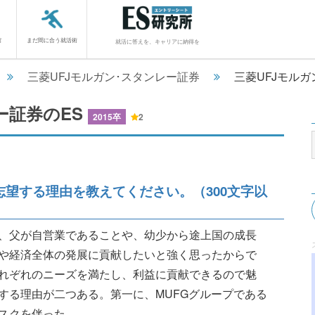
館
まだ間に合う就活術
就活に答えを、キャリアに納得を
三菱UFJモルガン･スタンレー証券
三菱UFJモル
ー証券のES
2015卒
2
志望する理由を教えてください。（300文字以
、父が自営業であることや、幼少から途上国の成長
や経済全体の発展に貢献したいと強く思ったからで
れぞれのニーズを満たし、利益に貢献できるので魅
する理由が二つある。第一に、MUFGグループである
............