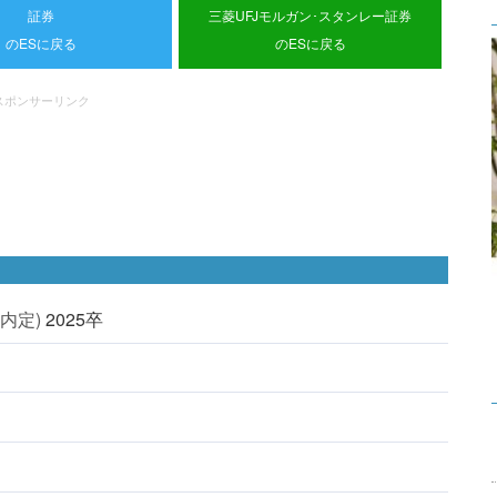
証券
三菱UFJモルガン･スタンレー証券
のESに戻る
のESに戻る
スポンサーリンク
内定)
2025卒