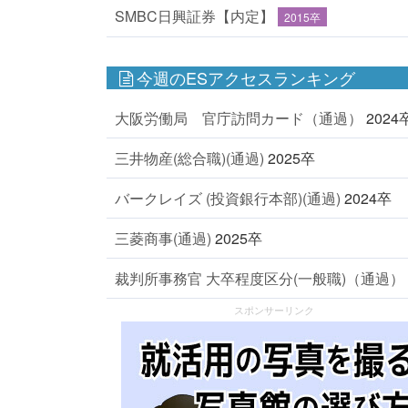
SMBC日興証券【内定】
2015卒
今週のESアクセスランキング
大阪労働局 官庁訪問カード（通過）
2024
三井物産(総合職)(通過)
2025卒
バークレイズ (投資銀行本部)(通過)
2024卒
三菱商事(通過)
2025卒
裁判所事務官 大卒程度区分(一般職)（通過）
スポンサーリンク