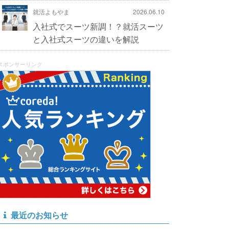
就活よもやま
2026.06.10
入社式でスーツ新調！？就活スーツ
と入社式スーツの違いを解説
スポンサーリンク
最近のお知らせ