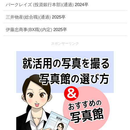
バークレイズ (投資銀行本部)(通過)
2024卒
三井物産(総合職)(通過)
2025卒
伊藤忠商事(BX職)(内定)
2025卒
スポンサーリンク