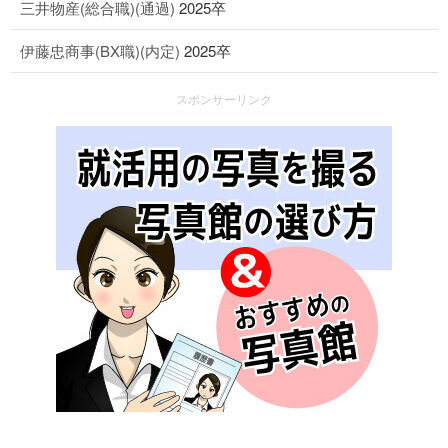
三井物産(総合職)(通過)
2025卒
伊藤忠商事(BX職)(内定)
2025卒
スポンサーリンク