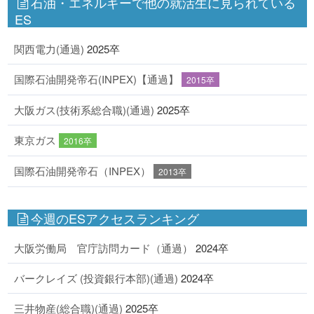
石油・エネルギーで他の就活生に見られている
ES
関西電力(通過)
2025卒
国際石油開発帝石(INPEX)【通過】
2015卒
大阪ガス(技術系総合職)(通過)
2025卒
東京ガス
2016卒
国際石油開発帝石（INPEX）
2013卒
今週のESアクセスランキング
大阪労働局 官庁訪問カード（通過）
2024卒
バークレイズ (投資銀行本部)(通過)
2024卒
三井物産(総合職)(通過)
2025卒