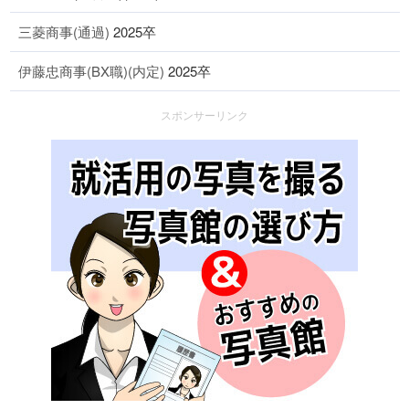
三菱商事(通過)
2025卒
伊藤忠商事(BX職)(内定)
2025卒
スポンサーリンク