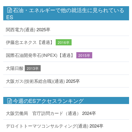
石油・エネルギーで他の就活生に見られている
ES
関西電力(通過)
2025卒
伊藤忠エネクス【通過】
2016卒
国際石油開発帝石(INPEX)【通過】
2015卒
大陽日酸
2013卒
大阪ガス(技術系総合職)(通過)
2025卒
今週のESアクセスランキング
大阪労働局 官庁訪問カード（通過）
2024卒
デロイトトーマツコンサルティング(通過)
2024卒