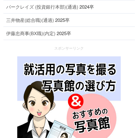
バークレイズ (投資銀行本部)(通過)
2024卒
三井物産(総合職)(通過)
2025卒
伊藤忠商事(BX職)(内定)
2025卒
スポンサーリンク