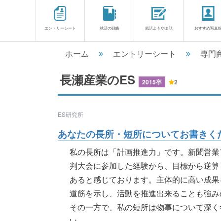
エントリーシート
就活の戦略
就活よもやま話
おすすめ写真
ホーム
エントリーシート
専門
長瀬産業のES
2015卒
2
ES研究所
あなたの長所・短所についてお書きくださ
私の長所は「計画推進力」です。新聞営業
判大会に参加した経験から、目標から逆算
あると感じております。主体的に高い成果
道筋を示し、活動を推進出来ることも強み
その一方で、私の短所は物事について深く
い............