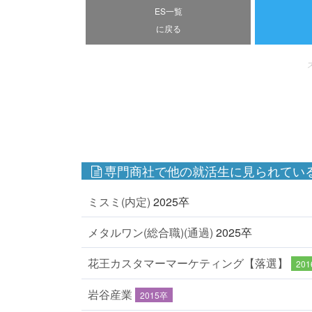
ES一覧
に戻る
専門商社で他の就活生に見られている
ミスミ(内定)
2025卒
メタルワン(総合職)(通過)
2025卒
花王カスタマーマーケティング【落選】
20
岩谷産業
2015卒