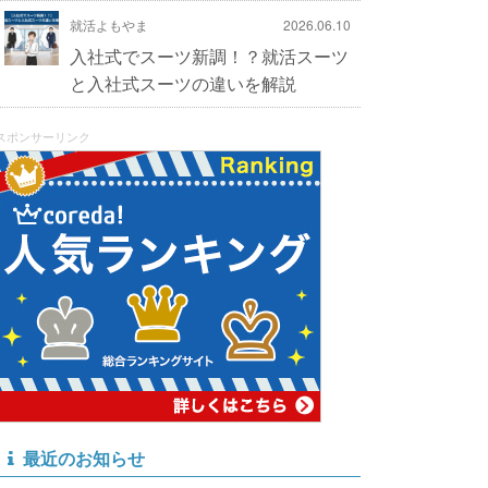
就活よもやま
2026.06.10
入社式でスーツ新調！？就活スーツ
と入社式スーツの違いを解説
スポンサーリンク
最近のお知らせ