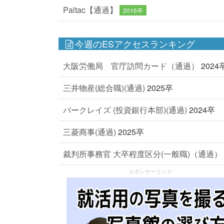
Paltac【通過】
2016卒
今週のESアクセスランキング
大阪労働局 官庁訪問カード（通過）
2024
三井物産(総合職)(通過)
2025卒
バークレイズ (投資銀行本部)(通過)
2024卒
三菱商事(通過)
2025卒
裁判所事務官 大卒程度区分(一般職)（通過）
スポンサーリンク