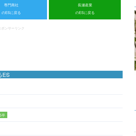
専門商社
長瀬産業
のESに戻る
のESに戻る
スポンサーリンク
ES
16卒