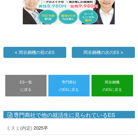
岡谷鋼機の前のES
岡谷鋼機の次のES
ES一覧
専門商社
岡谷鋼機
に戻る
のESに戻る
のESに戻る
専門商社で他の就活生に見られているES
ミスミ(内定)
2025卒