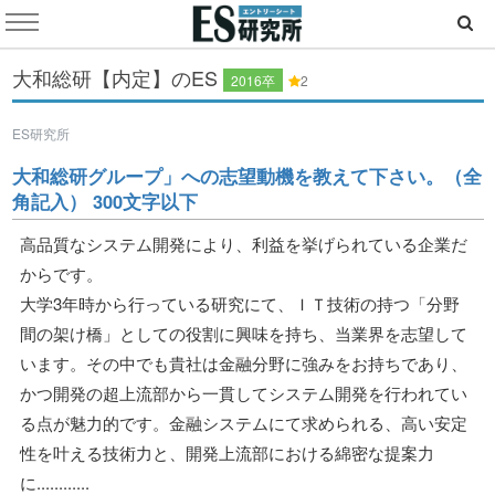
大和総研【内定】のES
2016卒
2
ES研究所
大和総研グループ」への志望動機を教えて下さい。（全
角記入） 300文字以下
高品質なシステム開発により、利益を挙げられている企業だ
からです。
大学3年時から行っている研究にて、ＩＴ技術の持つ「分野
間の架け橋」としての役割に興味を持ち、当業界を志望して
います。その中でも貴社は金融分野に強みをお持ちであり、
かつ開発の超上流部から一貫してシステム開発を行われてい
る点が魅力的です。金融システムにて求められる、高い安定
性を叶える技術力と、開発上流部における綿密な提案力
に............