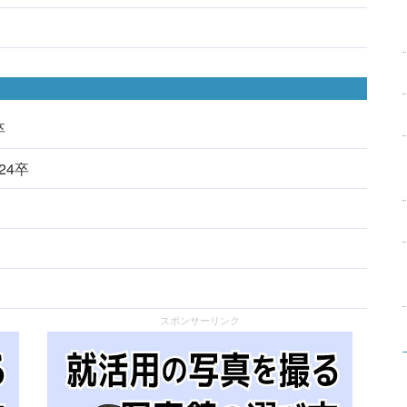
卒
024卒
スポンサーリンク