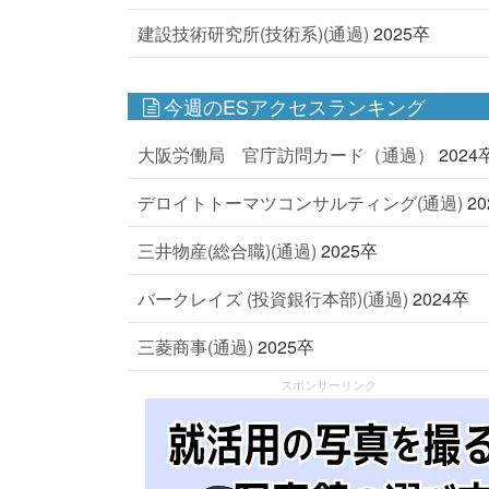
建設技術研究所(技術系)(通過)
2025卒
今週のESアクセスランキング
大阪労働局 官庁訪問カード（通過）
2024
デロイトトーマツコンサルティング(通過)
2
三井物産(総合職)(通過)
2025卒
バークレイズ (投資銀行本部)(通過)
2024卒
三菱商事(通過)
2025卒
スポンサーリンク