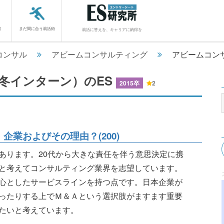
館
まだ間に合う就活術
就活に答えを、キャリアに納得を
コンサル
アビームコンサルティング
アビームコン
冬インターン）のES
2015卒
2
企業およびその理由？(200)
あります。20代から大きな責任を伴う意思決定に携
と考えてコンサルティング業界を志望しています。
心としたサービスラインを持つ点です。日本企業が
ったりする上でＭ＆Ａという選択肢がますます重要
たいと考えています。