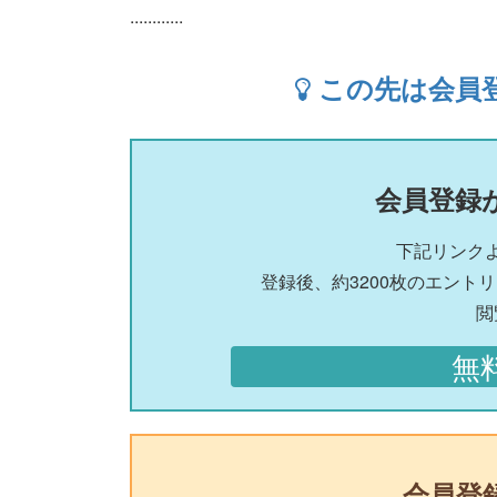
............
この先は会員
会員登録
下記リンク
登録後、約3200枚のエント
閲
無
会員登