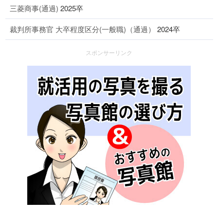
三菱商事(通過)
2025卒
裁判所事務官 大卒程度区分(一般職)（通過）
2024卒
スポンサーリンク