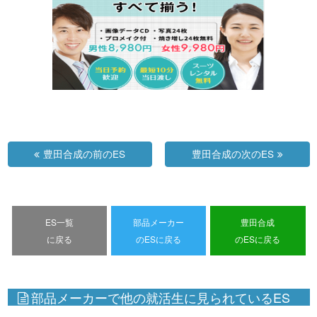
豊田合成の前のES
豊田合成の次のES
ES一覧
部品メーカー
豊田合成
に戻る
のESに戻る
のESに戻る
部品メーカーで他の就活生に見られているES