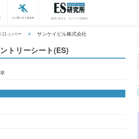
館
まだ間に合う就活術
就活に答えを、キャリアに納得を
ベロッパー
サンケイビル株式会社
トリーシート(ES)
5卒