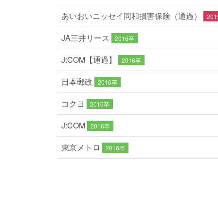
あいおいニッセイ同和損害保険（通過）
20
JA三井リース
2016卒
J:COM【通過】
2016卒
日本郵政
2016卒
コクヨ
2016卒
J:COM
2016卒
東京メトロ
2016卒