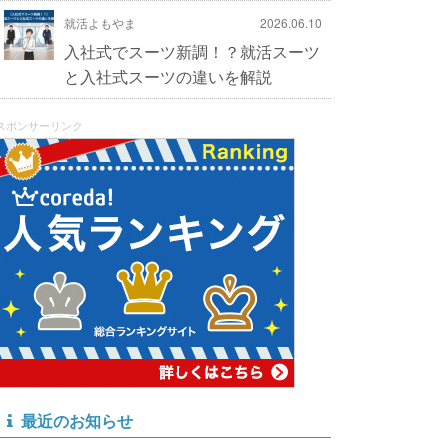
就活よもやま
2026.06.10
入社式でスーツ新調！？就活スーツ
と入社式スーツの違いを解説
スポンサーリンク
最近のお知らせ