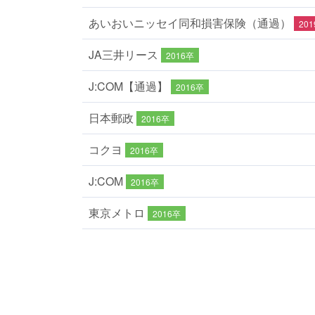
あいおいニッセイ同和損害保険（通過）
20
JA三井リース
2016卒
J:COM【通過】
2016卒
日本郵政
2016卒
コクヨ
2016卒
J:COM
2016卒
東京メトロ
2016卒