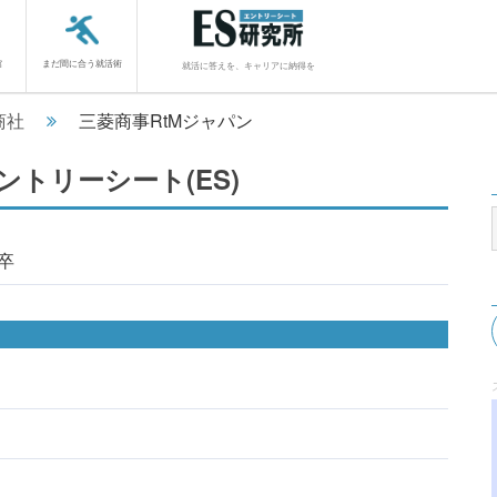
館
まだ間に合う就活術
就活に答えを、キャリアに納得を
商社
三菱商事RtMジャパン
ントリーシート(ES)
4卒