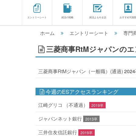
エントリーシート
就活の戦略
就活よもやま話
おすすめ写真
ホーム
エントリーシート
専門
三菱商事RtMジャパンのエ
三菱商事RtMジャパン（一般職）(通過)
202
今週のESアクセスランキング
江崎グリコ （不通過）
2019卒
ジャパンネット銀行
2013卒
三井住友信託銀行
2019卒